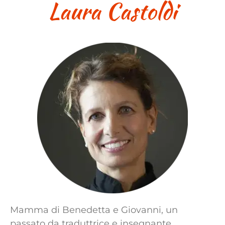
Laura Castoldi
Open presso il nostro Studio
è Meglio di uno presso una
Palestra?
I benefici della
vaporizzazione dell’utero.
Mi piace studiare: ecco chi
sono!
Recent Comments
Nessun commento da
mostrare.
Mamma di Benedetta e Giovanni, un
passato da traduttrice e insegnante