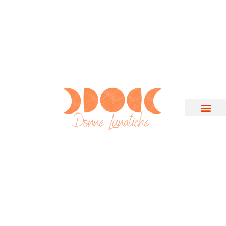
Cerca
Cerca
Recent Posts
Camminata Metabolica:
cos’è, come si svolge, dove e
i suoi benefici!
Lo Yin e lo Yang della
Gravidanza
Perché un Abbonamento