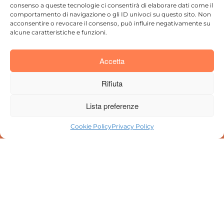
Invia
consenso a queste tecnologie ci consentirà di elaborare dati come il
comportamento di navigazione o gli ID univoci su questo sito. Non
acconsentire o revocare il consenso, può influire negativamente su
alcune caratteristiche e funzioni.
Donne Lunatiche
Accetta
Contatti
Policies
Crediti
Via Carlo
icons8.it
Rifiuta
Privacy
Meda
Policy
60,
Lista preferenze
Monza
Cookie
(MB)
Policy
Cookie Policy
Privacy Policy
327 135
1069
info@donnelunatiche.it
© Copyright 2024 Donne Lunatiche
Tutti i diritti riservati (All rights reserved).