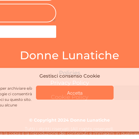
Donne Lunatiche
Policies
Gestisci consenso Cookie
Privacy Policy
 per archiviare e/o
Accetta
ogie ci consentirà
Cookie Policy
ci su questo sito.
su alcune
© Copyright 2024 Donne Lunatiche
Tutti i diritti riservati (All rights reserved).
ta la copia e la riproduzione dei contenuti e immagini in qualsias
one e la pubblicazione dei contenuti e immagini non autorizzata 