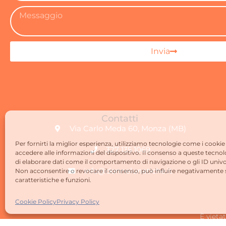
Invia
Contatti
Via Carlo Meda 60, Monza (MB)
Per fornirti la miglior esperienza, utilizziamo tecnologie come i cookie
327 135 1069
accedere alle informazioni del dispositivo. Il consenso a queste tecnol
di elaborare dati come il comportamento di navigazione o gli ID univo
info@donnelunatiche.it
Non acconsentire o revocare il consenso, può influire negativamente 
caratteristiche e funzioni.
Cookie Policy
Privacy Policy
È vieta
È vietata la redistribuzi