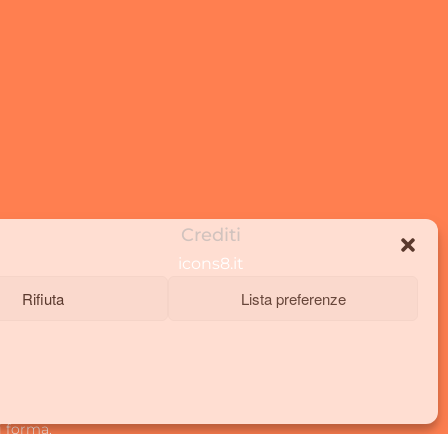
Crediti
icons8.it
Rifiuta
Lista preferenze
i forma.
espressamente dall'autore.