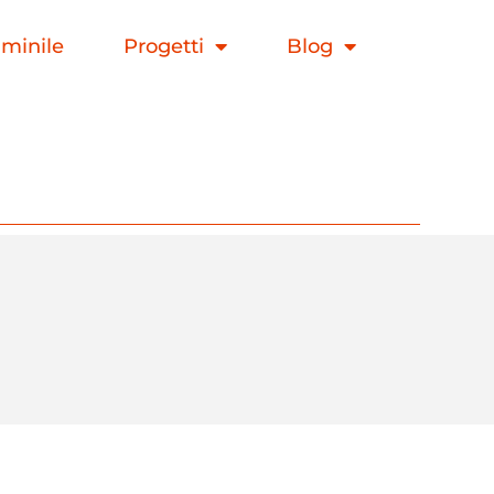
mminile
Progetti
Blog
Cerca
Cerca
Recent Posts
Camminata Metabolica:
cos’è, come si svolge, dove e
i suoi benefici!
Lo Yin e lo Yang della
Gravidanza
Perché un Abbonamento
Open presso il nostro Studio
è Meglio di uno presso una